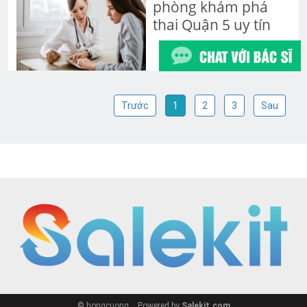
phòng khám phá
thai Quận 5 uy tín
Trước
1
2
3
Sau
© hongcuong
Powered by
Salekit.com