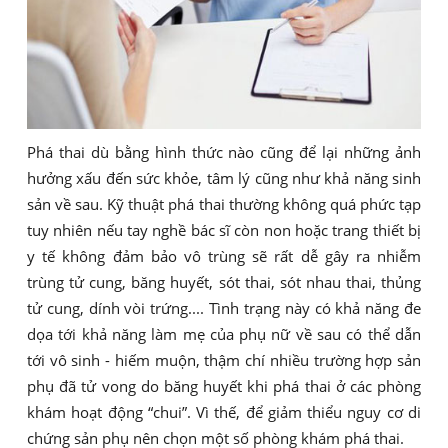
Phá thai dù bằng hình thức nào cũng để lại những ảnh
hưởng xấu đến sức khỏe, tâm lý cũng như khả năng sinh
sản về sau. Kỹ thuật phá thai thường không quá phức tạp
tuy nhiên nếu tay nghề bác sĩ còn non hoặc trang thiết bị
y tế không đảm bảo vô trùng sẽ rất dễ gây ra nhiễm
trùng tử cung, băng huyết, sót thai, sót nhau thai, thủng
tử cung, dính vòi trứng.... Tình trạng này có khả năng đe
dọa tới khả năng làm mẹ của phụ nữ về sau có thể dẫn
tới vô sinh - hiếm muộn, thậm chí nhiều trường hợp sản
phụ đã tử vong do băng huyết khi phá thai ở các phòng
khám hoạt động “chui”. Vì thế, để giảm thiểu nguy cơ di
chứng sản phụ nên chọn một số phòng khám phá thai.