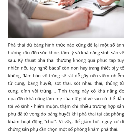
Phá thai dù bằng hình thức nào cũng để lại một số ảnh
hưởng xấu đến sức khỏe, tâm lý và khả năng sinh sản về
sau. Kỹ thuật phá thai thường không quá phức tạp tuy
nhiên nếu tay nghề bác sĩ còn non hay trang thiết bị y tế
không đảm bảo vô trùng sẽ rất dễ gây nên viêm nhiễm
tử cung, băng huyết, sót thai, sót nhau thai, thủng tử
cung, dính vòi trứng.... Tình trạng này có khả năng đe
dọa đến khả năng làm mẹ của nữ giới về sau có thể dẫn
tới vô sinh - hiếm muộn, thậm chí nhiều trường hợp sản
phụ đã tử vong do băng huyết khi phá thai tại các phòng
khám hoạt động “chui”. Vì vậy, để giảm bớt nguy cơ di
chứng sản phụ cần chọn một số phòng khám phá thai.