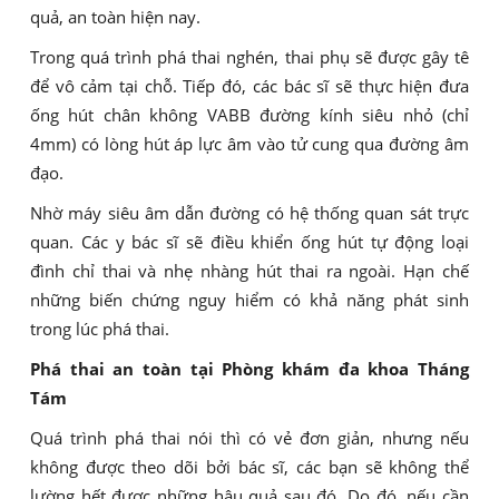
quả, an toàn hiện nay.
Trong quá trình phá thai nghén, thai phụ sẽ được gây tê
để vô cảm tại chỗ. Tiếp đó, các bác sĩ sẽ thực hiện đưa
ống hút chân không VABB đường kính siêu nhỏ (chỉ
4mm) có lòng hút áp lực âm vào tử cung qua đường âm
đạo.
Nhờ máy siêu âm dẫn đường có hệ thống quan sát trực
quan. Các y bác sĩ sẽ điều khiển ống hút tự động loại
đình chỉ thai và nhẹ nhàng hút thai ra ngoài. Hạn chế
những biến chứng nguy hiểm có khả năng phát sinh
trong lúc phá thai.
Phá thai an toàn tại Phòng khám đa khoa Tháng
Tám
Quá trình phá thai nói thì có vẻ đơn giản, nhưng nếu
không được theo dõi bởi bác sĩ, các bạn sẽ không thể
lường hết được những hậu quả sau đó. Do đó, nếu cần