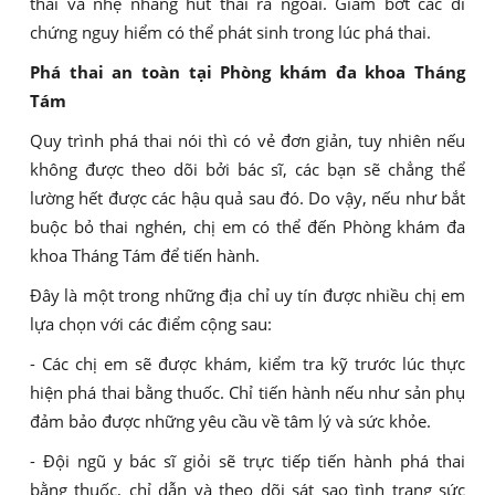
thai và nhẹ nhàng hút thai ra ngoài. Giảm bớt các di
chứng nguy hiểm có thể phát sinh trong lúc phá thai.
Phá thai an toàn tại Phòng khám đa khoa Tháng
Tám
Quy trình phá thai nói thì có vẻ đơn giản, tuy nhiên nếu
không được theo dõi bởi bác sĩ, các bạn sẽ chẳng thể
lường hết được các hậu quả sau đó. Do vậy, nếu như bắt
buộc bỏ thai nghén, chị em có thể đến Phòng khám đa
khoa Tháng Tám để tiến hành.
Đây là một trong những địa chỉ uy tín được nhiều chị em
lựa chọn với các điểm cộng sau:
- Các chị em sẽ được khám, kiểm tra kỹ trước lúc thực
hiện phá thai bằng thuốc. Chỉ tiến hành nếu như sản phụ
đảm bảo được những yêu cầu về tâm lý và sức khỏe.
- Đội ngũ y bác sĩ giỏi sẽ trực tiếp tiến hành phá thai
bằng thuốc, chỉ dẫn và theo dõi sát sao tình trạng sức