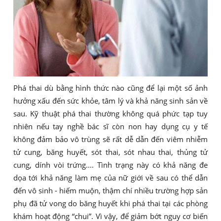
Phá thai dù bằng hình thức nào cũng để lại một số ảnh
hưởng xấu đến sức khỏe, tâm lý và khả năng sinh sản về
sau. Kỹ thuật phá thai thường không quá phức tạp tuy
nhiên nếu tay nghề bác sĩ còn non hay dụng cụ y tế
không đảm bảo vô trùng sẽ rất dễ dẫn đến viêm nhiễm
tử cung, băng huyết, sót thai, sót nhau thai, thủng tử
cung, dính vòi trứng.... Tình trạng này có khả năng đe
dọa tới khả năng làm mẹ của nữ giới về sau có thể dẫn
đến vô sinh - hiếm muộn, thậm chí nhiều trường hợp sản
phụ đã tử vong do băng huyết khi phá thai tại các phòng
khám hoạt động “chui”. Vì vậy, để giảm bớt nguy cơ biến