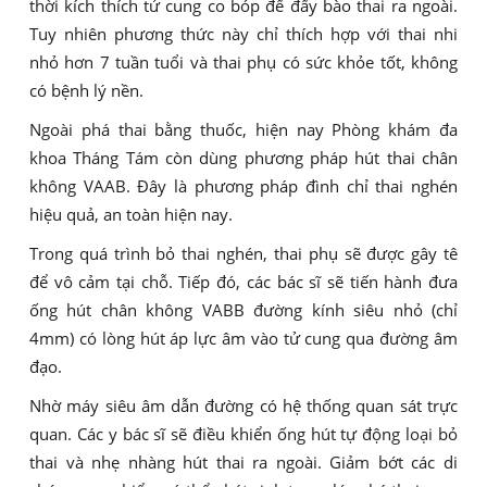
thời kích thích tử cung co bóp để đẩy bào thai ra ngoài.
Tuy nhiên phương thức này chỉ thích hợp với thai nhi
nhỏ hơn 7 tuần tuổi và thai phụ có sức khỏe tốt, không
có bệnh lý nền.
Ngoài phá thai bằng thuốc, hiện nay Phòng khám đa
khoa Tháng Tám còn dùng phương pháp hút thai chân
không VAAB. Đây là phương pháp đình chỉ thai nghén
hiệu quả, an toàn hiện nay.
Trong quá trình bỏ thai nghén, thai phụ sẽ được gây tê
để vô cảm tại chỗ. Tiếp đó, các bác sĩ sẽ tiến hành đưa
ống hút chân không VABB đường kính siêu nhỏ (chỉ
4mm) có lòng hút áp lực âm vào tử cung qua đường âm
đạo.
Nhờ máy siêu âm dẫn đường có hệ thống quan sát trực
quan. Các y bác sĩ sẽ điều khiển ống hút tự động loại bỏ
thai và nhẹ nhàng hút thai ra ngoài. Giảm bớt các di