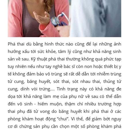
Phá thai dù bằng hình thức nào cũng để lại những ảnh
hưởng xấu tới sức khỏe, tâm lý cũng như khả năng sinh
sản về sau. Kỹ thuật phá thai thường không quá phức tạp
tuy nhiên nếu như tay nghề bác sĩ còn non hoặc thiết bị y
tế không đảm bảo vô trùng sẽ rất dễ dẫn tới nhiễm trùng
tử cung, băng huyết, sót thai, sót nhau thai, thủng tử
cung, dính vòi trứng.... Tình trạng này có khả năng đe
dọa tới khả năng làm mẹ của phụ nữ về sau có thể dẫn
đến vô sinh - hiếm muộn, thậm chí nhiều trường hợp
thai phụ đã tử vong do băng huyết khi phá thai ở các
phòng khám hoạt động “chui”. Vì thế, để giảm bớt nguy
cơ di chứng sản phụ cần chọn một số phòng khám phá