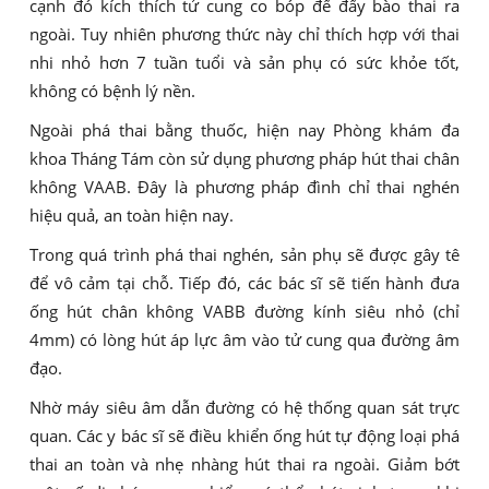
cạnh đó kích thích tử cung co bóp để đẩy bào thai ra
ngoài. Tuy nhiên phương thức này chỉ thích hợp với thai
nhi nhỏ hơn 7 tuần tuổi và sản phụ có sức khỏe tốt,
không có bệnh lý nền.
Ngoài phá thai bằng thuốc, hiện nay Phòng khám đa
khoa Tháng Tám còn sử dụng phương pháp hút thai chân
không VAAB. Đây là phương pháp đình chỉ thai nghén
hiệu quả, an toàn hiện nay.
Trong quá trình phá thai nghén, sản phụ sẽ được gây tê
để vô cảm tại chỗ. Tiếp đó, các bác sĩ sẽ tiến hành đưa
ống hút chân không VABB đường kính siêu nhỏ (chỉ
4mm) có lòng hút áp lực âm vào tử cung qua đường âm
đạo.
Nhờ máy siêu âm dẫn đường có hệ thống quan sát trực
quan. Các y bác sĩ sẽ điều khiển ống hút tự động loại phá
thai an toàn và nhẹ nhàng hút thai ra ngoài. Giảm bớt