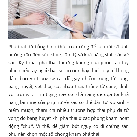
Phá thai dù bằng hình thức nào cũng để lại một số ảnh
hưởng xấu đến sức khỏe, tâm lý và khả năng sinh sản về
sau. Kỹ thuật phá thai thường không quá phức tạp tuy
nhiên nếu tay nghề bác sĩ còn non hay thiết bị y tế không
đảm bảo vô trùng sẽ rất dễ gây nhiễm trùng tử cung,
băng huyết, sót thai, sót nhau thai, thủng tử cung, dính
vòi trứng.... Tình trạng này có khả năng đe dọa tới khả
năng làm mẹ của phụ nữ về sau có thể dẫn tới vô sinh -
hiếm muộn, thậm chí nhiều trường hợp thai phụ đã tử
vong do băng huyết khi phá thai ở các phòng khám hoạt
động “chui”. Vì thế, để giảm bớt nguy cơ di chứng sản
phụ nên chọn một số phòng khám phá thai.