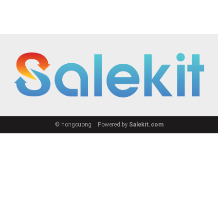
© hongcuong
Powered by
Salekit.com