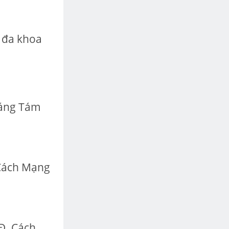
 đa khoa
háng Tám
 Cách Mạng
Đ. Cách