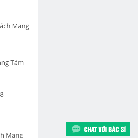
Cách Mạng
áng Tám
 8
ch Mạng