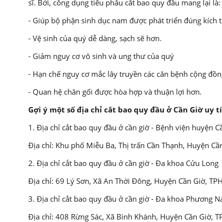
sĩ. Bởi, công dụng tiểu phẫu cắt bao quy đầu mang lại là:
- Giúp bộ phận sinh dục nam được phát triển đúng kích 
- Vệ sinh của quý dễ dàng, sạch sẽ hơn.
- Giảm nguy cơ vô sinh và ung thư của quý
- Hạn chế nguy cơ mắc lây truyền các căn bệnh cộng đồ
- Quan hệ chăn gối được hòa hợp và thuận lợi hơn.
Gợi ý một số địa chỉ cắt bao quy đầu ở Cần Giờ uy t
1. Địa chỉ cắt bao quy đầu ở cần giờ - Bệnh viện huyện C
Địa chỉ: Khu phố Miễu Ba, Thị trấn Cần Thạnh, Huyện C
2. Địa chỉ cắt bao quy đầu ở cần giờ - Đa khoa Cửu Long
Địa chỉ: 69 Lý Sơn, Xã An Thới Đông, Huyện Cần Giờ, T
3. Địa chỉ cắt bao quy đầu ở cần giờ - Đa khoa Phương 
Địa chỉ: 408 Rừng Sác, Xã Bình Khánh, Huyện Cần Giờ,