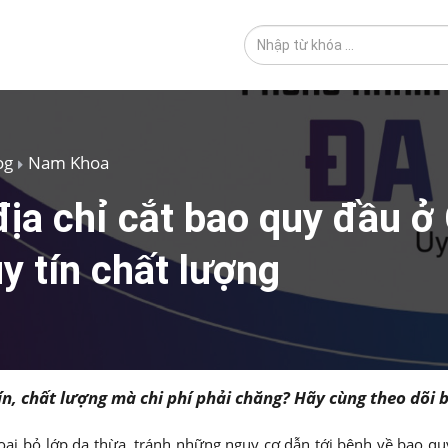
og
Nam Khoa
địa chỉ cắt bao quy đầu ở
y tín chất lượng
tín, chất lượng mà chi phí phải chăng? Hãy cùng theo dõi b
oại bỏ lớp da thừa, tránh những nguy cơ dẫn tới bệnh về bao q