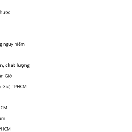
thước
ng nguy hiểm
ín, chất lượng
ần Giờ
ần Giờ, TPHCM
PHCM
Nam
 TPHCM