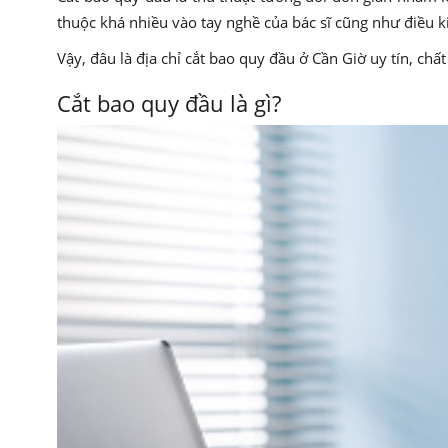
thuộc khá nhiều vào tay nghề của bác sĩ cũng như điều k
Vậy, đâu là địa chỉ cắt bao quy đầu ở Cần Giờ uy tín, ch
Cắt bao quy đầu là gì?