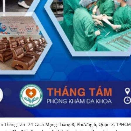
hám Tháng Tám 74 Cách Mạng Tháng 8, Phường 6, Quận 3, TPHCM l