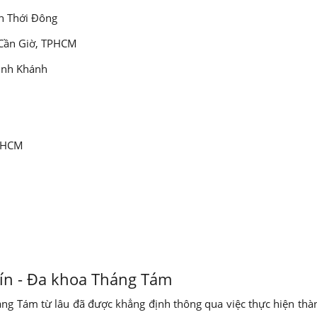
An Thới Đông
 Cần Giờ, TPHCM
Bình Khánh
TPHCM
tín - Đa khoa Tháng Tám
g Tám từ lâu đã được khẳng định thông qua việc thực hiện thàn