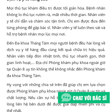
Mọi thủ tục khám điều trị được tối giản hóa. Bệnh nhân
không lo thủ tục rườm rà, mất nhiều thời gian. Nhân viên
y tế chỉ dẫn và chăm sóc tận tình. Chị em được đưa đến
từng phòng để gặp bác sĩ. Nhân viên y tế luôn theo sát và
hỗ trợ bệnh nhân mọi lúc mọi nơi.
Đến Đa khoa Tháng Tám mọi người bệnh đều hài lòng về
dịch vụ y tế hàng đầu cùng kết quả chữa trị hiệu quả.
Nhân viên tiếp đón nhiệt tình, thủ tục nhanh gọn, thời
gian linh hoạt,... Địa chỉ Phòng khám phụ khoa ngoài giờ
tại Quận 8 uy tín không thể không nhắc đến Phòng khám
đa khoa Tháng Tám.
Hy vọng với những chia sẻ trên đã giúp chị em lựa chọn
được Phòng khám phụ khoa ngoài giờ ở Quận 8 uy tín và
chất lượng. Nếu cần sự hỗ trợ của chuyên gia bạn vui
lòng liên hệ bên dưới để được giải đáp miễn phí và cụ
thể nhất.