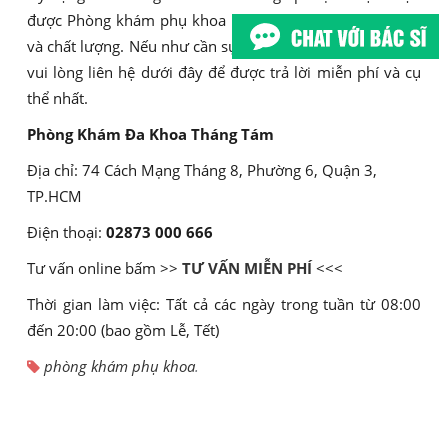
được Phòng khám phụ khoa ngoài giờ ở Quận 12 uy tín
và chất lượng. Nếu như cần sự hỗ trợ của chuyên gia bạn
vui lòng liên hệ dưới đây để được trả lời miễn phí và cụ
thể nhất.
Phòng Khám Đa Khoa Tháng Tám
Địa chỉ: 74 Cách Mạng Tháng 8, Phường 6, Quận 3,
TP.HCM
Điện thoại:
02873 000 666
Tư vấn online bấm >>
TƯ VẤN MIỄN PHÍ
<<<
Thời gian làm việc: Tất cả các ngày trong tuần từ 08:00
đến 20:00 (bao gồm Lễ, Tết)
phòng khám phụ khoa
.