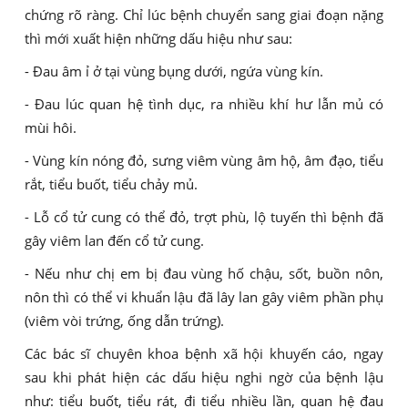
chứng rõ ràng. Chỉ lúc bệnh chuyển sang giai đoạn nặng
thì mới xuất hiện những dấu hiệu như sau:
- Đau âm ỉ ở tại vùng bụng dưới, ngứa vùng kín.
- Đau lúc quan hệ tình dục, ra nhiều khí hư lẫn mủ có
mùi hôi.
- Vùng kín nóng đỏ, sưng viêm vùng âm hộ, âm đạo, tiểu
rắt, tiểu buốt, tiểu chảy mủ.
- Lỗ cổ tử cung có thể đỏ, trợt phù, lộ tuyến thì bệnh đã
gây viêm lan đến cổ tử cung.
- Nếu như chị em bị đau vùng hố chậu, sốt, buồn nôn,
nôn thì có thể vi khuẩn lậu đã lây lan gây viêm phần phụ
(viêm vòi trứng, ống dẫn trứng).
Các bác sĩ chuyên khoa bệnh xã hội khuyến cáo, ngay
sau khi phát hiện các dấu hiệu nghi ngờ của bệnh lậu
như: tiểu buốt, tiểu rát, đi tiểu nhiều lần, quan hệ đau