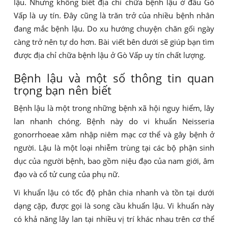
lậu. Nhưng không biết địa chỉ chữa bệnh lậu ở đâu Gò
Vấp là uy tín. Đây cũng là trăn trở của nhiều bệnh nhân
đang mắc bệnh lậu. Do xu hướng chuyện chăn gối ngày
càng trở nên tự do hơn. Bài viết bên dưới sẽ giúp bạn tìm
được địa chỉ chữa bệnh lậu ở Gò Vấp uy tín chất lượng.
Bệnh lậu và một số thông tin quan
trọng bạn nên biết
Bệnh lậu là một trong những bệnh xã hội nguy hiểm, lây
lan nhanh chóng. Bệnh này do vi khuẩn Neisseria
gonorrhoeae xâm nhập niêm mạc cơ thể và gây bệnh ở
người. Lậu là một loại nhiễm trùng tại các bộ phận sinh
dục của người bệnh, bao gồm niệu đạo của nam giới, âm
đạo và cổ tử cung của phụ nữ.
Vi khuẩn lậu có tốc độ phân chia nhanh và tồn tại dưới
dạng cặp, được gọi là song cầu khuẩn lậu. Vi khuẩn này
có khả năng lây lan tại nhiều vị trí khác nhau trên cơ thể