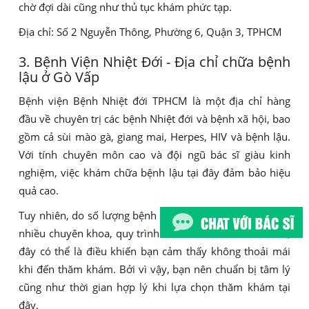
chờ đợi dài cũng như thủ tục khám phức tạp.
Địa chỉ: Số 2 Nguyễn Thông, Phường 6, Quận 3, TPHCM
3. Bệnh Viện Nhiệt Đới - Địa chỉ chữa bệnh
lậu ở Gò Vấp
Bệnh viện Bệnh Nhiệt đới TPHCM là một địa chỉ hàng
đầu về chuyên trị các bệnh Nhiệt đới và bệnh xã hội, bao
gồm cả sùi mào gà, giang mai, Herpes, HIV và bệnh lậu.
Với tính chuyên môn cao và đội ngũ bác sĩ giàu kinh
nghiệm, việc khám chữa bệnh lậu tại đây đảm bảo hiệu
quả cao.
Tuy nhiên, do số lượng bệnh nhân đông và bệnh viện có
nhiều chuyên khoa, quy trình khám chữa có nhiều bước,
đây có thể là điều khiến bạn cảm thấy không thoải mái
khi đến thăm khám. Bởi vì vậy, bạn nên chuẩn bị tâm lý
cũng như thời gian hợp lý khi lựa chọn thăm khám tại
đây.