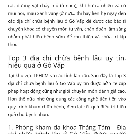
rát, dương vật chảy mủ (ở nam), khí hư ra nhiều và có
mùi hôi, màu xanh vàng (ở nữ)… thì hãy liên hệ ngay đến
các địa chỉ chữa bệnh lậu ở Gò Vấp để được các bác sĩ
chuyên khoa có chuyên môn tư vấn, chẩn đoán lâm sàng
nhằm phát hiện bệnh sớm để can thiệp và chữa trị kịp
thời.
Top 3 địa chỉ chữa bệnh lậu uy tín,
hiệu quả ở Gò Vấp
Tại khu vực TPHCM và các tỉnh lân cận. Sau đây là Top 3
địa chỉ chữa bệnh lậu ở Gò Vấp uy tín được Sở Y tế cấp
phép hoạt động cũng như giới chuyên môn đánh giá cao.
Hơn thế nữa nhờ ứng dụng các công nghệ tiên tiến vào
quy trình khám chữa bệnh, đem lại kết quả điều trị hiệu
quả cho bệnh nhân.
1. Phòng khám đa khoa Tháng Tám - Địa
chỉ chữa bệnh lậu ở Gò Vấp được người