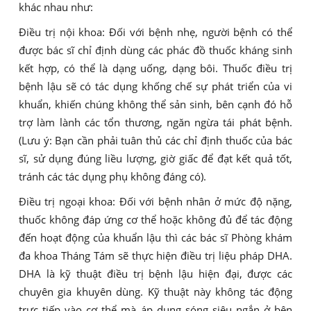
khác nhau như:
Điều trị nội khoa: Đối với bệnh nhẹ, người bệnh có thể
được bác sĩ chỉ định dùng các phác đồ thuốc kháng sinh
kết hợp, có thể là dạng uống, dạng bôi. Thuốc điều trị
bệnh lậu sẽ có tác dụng khống chế sự phát triển của vi
khuẩn, khiến chúng không thể sản sinh, bên cạnh đó hỗ
trợ làm lành các tổn thương, ngăn ngừa tái phát bệnh.
(Lưu ý: Bạn cần phải tuân thủ các chỉ định thuốc của bác
sĩ, sử dụng đúng liều lượng, giờ giấc để đạt kết quả tốt,
tránh các tác dụng phụ không đáng có).
Điều trị ngoại khoa: Đối với bệnh nhân ở mức độ nặng,
thuốc không đáp ứng cơ thể hoặc không đủ để tác động
đến hoạt động của khuẩn lậu thì các bác sĩ Phòng khám
đa khoa Tháng Tám sẽ thực hiện điều trị liệu pháp DHA.
DHA là kỹ thuật điều trị bệnh lậu hiện đại, được các
chuyên gia khuyên dùng. Kỹ thuật này không tác động
trực tiếp vào cơ thể mà áp dụng sóng siêu ngắn ở bên