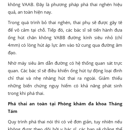
không VAAB. Đây là phương pháp phá thai nghén hiệu
quả, an toàn hiện nay.
Trong quá trình bỏ thai nghén, thai phụ sẽ được gây tê
để vô cảm tại chỗ. Tiếp đó, các bác sĩ sẽ tiến hành đưa
ống hút chân không VABB đường kính siêu nhỏ (chỉ
4mm) có lòng hút áp lực âm vào tử cung qua đường âm
đạo.
Nhờ máy siêu âm dẫn đường có hệ thống quan sát trực
quan. Các bác sĩ sẽ điều khiển ống hút tự động loại đình
chỉ thai và nhẹ nhàng hút thai ra ngoài. Giảm thiểu
những biến chứng nguy hiểm có khả năng phát sinh
trong khi phá thai.
Phá thai an toàn tại Phòng khám đa khoa Tháng
Tám
Quy trình phá thai nói thì có vẻ đơn giản, tuy nhiên nếu
không được theo dõi bởi y bác sĩ, các bạn sẽ chẳng thể