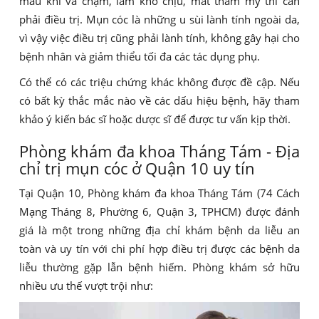
máu khi va chạm, làm khó chịu, mất thẩm mỹ thì cần
phải điều trị. Mụn cóc là những u sùi lành tính ngoài da,
vì vậy việc điều trị cũng phải lành tính, không gây hại cho
bệnh nhân và giảm thiểu tối đa các tác dụng phụ.
Có thể có các triệu chứng khác không được đề cập. Nếu
có bất kỳ thắc mắc nào về các dấu hiệu bệnh, hãy tham
khảo ý kiến bác sĩ hoặc dược sĩ để được tư vấn kịp thời.
Phòng khám đa khoa Tháng Tám - Địa
chỉ trị mụn cóc ở Quận 10 uy tín
Tại Quận 10, Phòng khám đa khoa Tháng Tám (74 Cách
Mạng Tháng 8, Phường 6, Quận 3, TPHCM) được đánh
giá là một trong những địa chỉ khám bệnh da liễu an
toàn và uy tín với chi phí hợp điều trị được các bệnh da
liễu thường gặp lẫn bệnh hiếm. Phòng khám sở hữu
nhiều ưu thế vượt trội như: