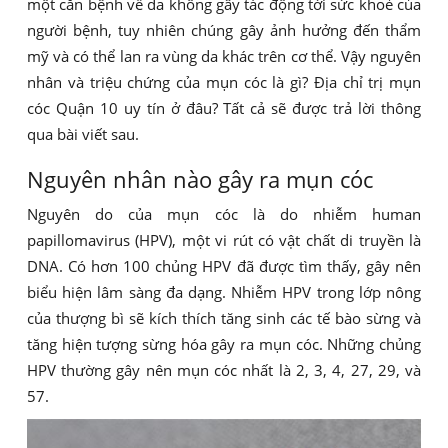
một căn bệnh về da không gây tác động tới sức khoẻ của
người bệnh, tuy nhiên chúng gây ảnh hưởng đến thẩm
mỹ và có thể lan ra vùng da khác trên cơ thể. Vậy nguyên
nhân và triệu chứng của mụn cóc là gì? Địa chỉ trị mụn
cóc Quận 10 uy tín ở đâu? Tất cả sẽ được trả lời thông
qua bài viết sau.
Nguyên nhân nào gây ra mụn cóc
Nguyên do của mụn cóc là do nhiễm human
papillomavirus (HPV), một vi rút có vật chất di truyền là
DNA. Có hơn 100 chủng HPV đã được tìm thấy, gây nên
biểu hiện lâm sàng đa dạng. Nhiễm HPV trong lớp nông
của thượng bì sẽ kích thích tăng sinh các tế bào sừng và
tăng hiện tượng sừng hóa gây ra mụn cóc. Những chủng
HPV thường gây nên mụn cóc nhất là 2, 3, 4, 27, 29, và
57.