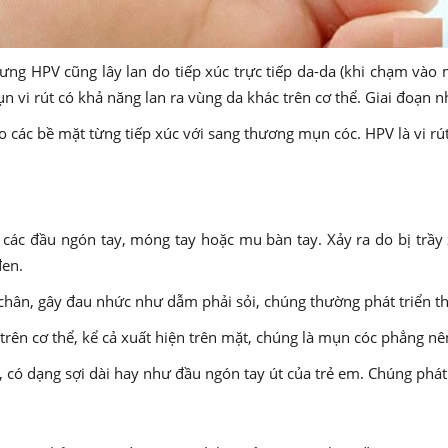
nhưng HPV cũng lây lan do tiếp xúc trực tiếp da-da (khi chạm vào
 vi rút có khả năng lan ra vùng da khác trên cơ thể. Giai đoạn n
các bề mặt từng tiếp xúc với sang thương mụn cóc. HPV là vi rút 
c đầu ngón tay, móng tay hoặc mu bàn tay. Xảy ra do bị trầy x
đen.
chân, gây đau nhức như dẫm phải sỏi, chúng thường phát triển th
trên cơ thể, kể cả xuất hiện trên mặt, chúng là mụn cóc phẳng nê
có dạng sợi dài hay như đầu ngón tay út của trẻ em. Chúng phát t