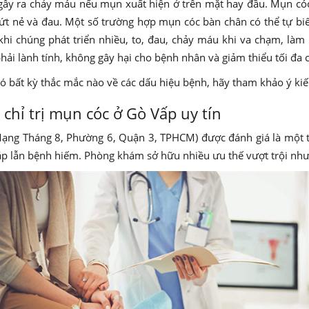
gây ra chảy máu nếu mụn xuất hiện ở trên mặt hay đầu. Mụn cóc
ứt nẻ và đau. Một số trường hợp mụn cóc bàn chân có thể tự bi
ậy, khi chúng phát triển nhiều, to, đau, chảy máu khi va chạm, là
 phải lành tính, không gây hại cho bệnh nhân và giảm thiểu tối đa 
ó bất kỳ thắc mắc nào về các dấu hiệu bệnh, hãy tham khảo ý kiến
hỉ trị mụn cóc ở Gò Vấp uy tín
g Tháng 8, Phường 6, Quận 3, TPHCM) được đánh giá là một tro
gặp lẫn bệnh hiếm. Phòng khám sở hữu nhiều ưu thế vượt trội như