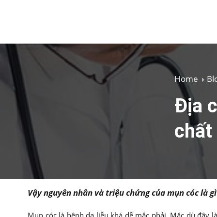
Home
Bl
Địa c
chất
Vậy nguyên nhân và triệu chứng của mụn cóc là gì? 
Mụn cóc là bệnh da liễu khá dễ mắc phải. Mặc dù đây 