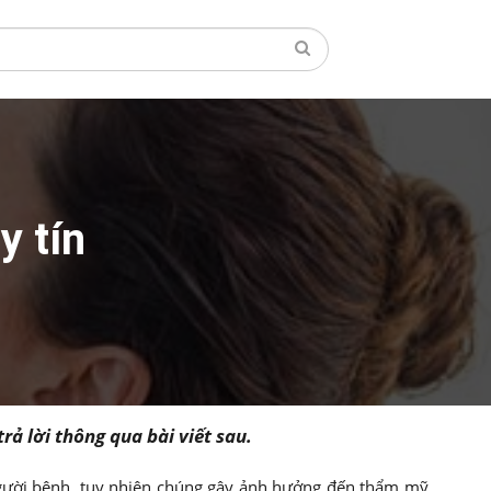
y tín
rả lời thông qua bài viết sau.
người bệnh, tuy nhiên chúng gây ảnh hưởng đến thẩm mỹ