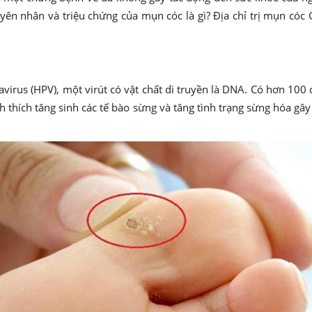
yên nhân và triệu chứng của mụn cóc là gì? Địa chỉ trị mụn cóc G
rus (HPV), một virút có vật chất di truyền là DNA. Có hơn 100 
h thích tăng sinh các tế bào sừng và tăng tình trạng sừng hóa