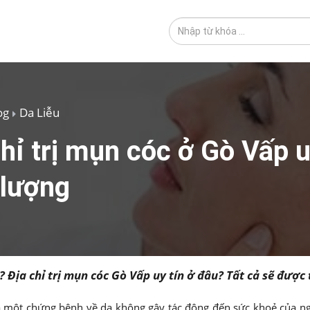
og
Da Liễu
hỉ trị mụn cóc ở Gò Vấp u
 lượng
Địa chỉ trị mụn cóc Gò Vấp uy tín ở đâu? Tất cả sẽ được t
là một chứng bệnh về da không gây tác động đến sức khoẻ của 