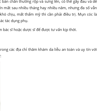
 bàn chân thường rộp và sưng lên, có thể gây đau và dễ
ến mất sau nhiều tháng hay nhiều năm, nhưng đa số vẫn
m khó chịu, mất thẩm mỹ thì cần phải điều trị. Mụn cóc là
các tác dụng phụ.
 bác sĩ hoặc dược sĩ để được tư vấn kịp thời.
ng các địa chỉ thăm khám da liễu an toàn và uy tín với
: