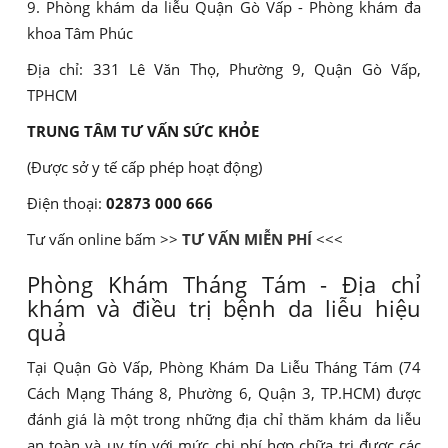
9. Phòng khám da liễu Quận Gò Vấp - Phòng khám đa
khoa Tâm Phúc
Địa chỉ: 331 Lê Văn Thọ, Phường 9, Quận Gò Vấp,
TPHCM
TRUNG TÂM TƯ VẤN SỨC KHỎE
(Được sở y tế cấp phép hoạt động)
Điện thoại:
02873 000 666
Tư vấn online bấm >>
TƯ VẤN MIỄN PHÍ
<<<
Phòng Khám Tháng Tám - Địa chỉ
khám và điều trị bệnh da liễu hiệu
quả
Tại Quận Gò Vấp, Phòng Khám Da Liễu Tháng Tám (74
Cách Mạng Tháng 8, Phường 6, Quận 3, TP.HCM) được
đánh giá là một trong những địa chỉ thăm khám da liễu
an toàn và uy tín với mức chi phí hợp chữa trị được các