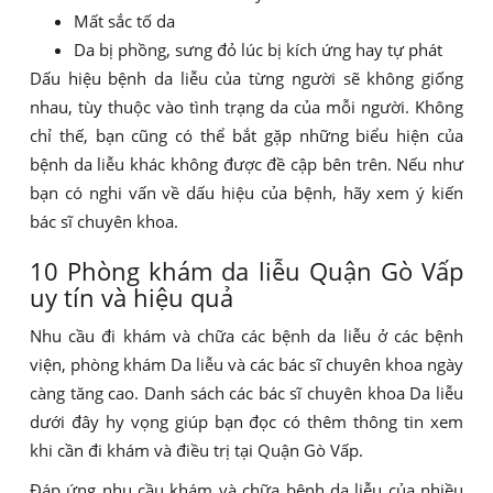
Mất sắc tố da
Da bị phồng, sưng đỏ lúc bị kích ứng hay tự phát
Dấu hiệu bệnh da liễu của từng người sẽ không giống
nhau, tùy thuộc vào tình trạng da của mỗi người. Không
chỉ thế, bạn cũng có thể bắt gặp những biểu hiện của
bệnh da liễu khác không được đề cập bên trên. Nếu như
bạn có nghi vấn về dấu hiệu của bệnh, hãy xem ý kiến
bác sĩ chuyên khoa.
10 Phòng khám da liễu Quận Gò Vấp
uy tín và hiệu quả
Nhu cầu đi khám và chữa các bệnh da liễu ở các bệnh
viện, phòng khám Da liễu và các bác sĩ chuyên khoa ngày
càng tăng cao. Danh sách các bác sĩ chuyên khoa Da liễu
dưới đây hy vọng giúp bạn đọc có thêm thông tin xem
khi cần đi khám và điều trị tại Quận Gò Vấp.
Đáp ứng nhu cầu khám và chữa bệnh da liễu của nhiều