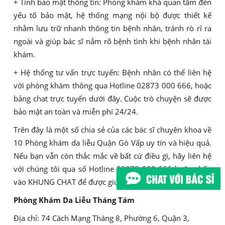
+ Tính bảo mật thông tin: Phòng khám khá quan tâm đến
yếu tố bảo mật, hệ thống mạng nội bộ được thiết kế
nhằm lưu trữ nhanh thông tin bệnh nhân, tránh rò rỉ ra
ngoài và giúp bác sĩ nắm rõ bệnh tình khi bệnh nhân tái
khám.
+ Hệ thống tư vấn trực tuyến: Bệnh nhân có thể liên hệ
với phòng khám thông qua Hotline 02873 000 666, hoặc
bảng chat trực tuyến dưới đây. Cuộc trò chuyện sẽ được
bảo mật an toàn và miễn phí 24/24.
Trên đây là một số chia sẻ của các bác sĩ chuyên khoa về
10 Phòng khám da liễu Quận Gò Vấp uy tín và hiệu quả.
Nếu bạn vẫn còn thắc mắc về bất cứ điều gì, hãy liên hệ
với chúng tôi qua số Hotline 02873 000 666 hoặc nhấp
vào KHUNG CHAT để được giúp đỡ.
Phòng Khám Da Liễu Tháng Tám
Địa chỉ: 74 Cách Mạng Tháng 8, Phường 6, Quận 3,