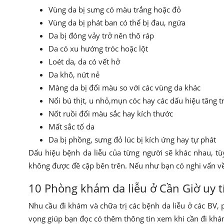
Vùng da bị sưng có màu trắng hoặc đỏ
Vùng da bị phát ban có thể bị đau, ngứa
Da bị đóng vảy trở nên thô ráp
Da có xu hướng tróc hoặc lột
Loét da, da có vết hở
Da khô, nứt nẻ
Màng da bị đổi màu so với các vùng da khác
Nổi bú thịt, u nhỏ,mụn cóc hay các dấu hiệu tăng t
Nốt ruồi đổi màu sắc hay kích thước
Mất sắc tố da
Da bị phồng, sưng đỏ lúc bị kích ứng hay tự phát
Dấu hiệu bệnh da liễu của từng người sẽ khác nhau, tù
không được đề cập bên trên. Nếu như bạn có nghi vấn về 
10 Phòng khám da liễu ở Cần Giờ uy t
Nhu cầu đi khám và chữa trị các bệnh da liễu ở các BV,
vọng giúp bạn đọc có thêm thông tin xem khi cần đi khám